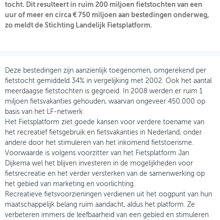
tocht. Dit resulteert in ruim 200 miljoen fietstochten van een
uur of meer en circa € 750 miljoen aan bestedingen onderweg,
OVER FIETSBERAAD
zo meldt de Stichting Landelijk Fietsplatform.
THEMASITES
MIJN PROFIEL
Deze bestedingen zijn aanzienlijk toegenomen, omgerekend per
GEBRUIKER
fietstocht gemiddeld 34% in vergelijking met 2002. Ook het aantal
meerdaagse fietstochten is gegroeid. In 2008 werden er ruim 1
miljoen fietsvakanties gehouden, waarvan ongeveer 450.000 op
basis van het LF-netwerk.
Het Fietsplatform ziet goede kansen voor verdere toename van
het recreatief fietsgebruik en fietsvakanties in Nederland, onder
andere door het stimuleren van het inkomend fietstoerisme.
Voorwaarde is volgens voorzitter van het Fietsplatform Jan
Dijkema wel het blijven investeren in de mogelijkheden voor
fietsrecreatie en het verder versterken van de samenwerking op
het gebied van marketing en voorlichting.
Recreatieve fietsvoorzieningen verdienen uit het oogpunt van hun
maatschappelijk belang ruim aandacht, aldus het platform. Ze
verbeteren immers de leefbaarheid van een gebied en stimuleren