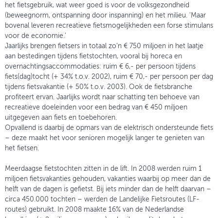
het fietsgebruik, wat weer goed is voor de volksgezondheid
(beweegnorm, ontspanning door inspanning) en het milieu. 'Maar
bovenal leveren recreatieve fietsmogelijkheden een forse stimulans
voor de economie.'
Jaarlijks brengen fietsers in totaal zo’n € 750 miljoen in het laatje
aan bestedingen tijdens fietstochten, vooral bij horeca en
overnachtingsaccommodaties: ruim € 6,- per persoon tijdens
fiets(dag)tocht (+ 34% t.o.v. 2002), ruim € 70,- per persoon per dag
tijdens fietsvakantie (+ 50% t.o.v. 2003). Ook de fietsbranche
profiteert ervan. Jaarlijks wordt naar schatting ten behoeve van
recreatieve doeleinden voor een bedrag van € 450 miljoen
uitgegeven aan fiets en toebehoren.
Opvallend is daarbij de opmars van de elektrisch ondersteunde fiets
– deze maakt het voor senioren mogelijk langer te genieten van
het fietsen.
Meerdaagse fietstochten zitten in de lift. In 2008 werden ruim 1
miljoen fietsvakanties gehouden, vakanties waarbij op meer dan de
helft van de dagen is gefietst. Bij iets minder dan de helft daarvan –
circa 450.000 tochten – werden de Landelijke Fietsroutes (LF-
routes) gebruikt. In 2008 maakte 16% van de Nederlandse