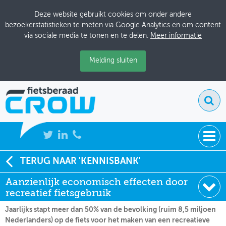
Deze website gebruikt cookies om onder andere
bezoekerstatistieken te meten via Google Analytics en om content
via sociale media te tonen en te delen.
Meer informatie
Melding sluiten
NIEUWS
TERUG NAAR 'KENNISBANK'
Soort:
Nieuws Fietsberaad
Aanzienlijk economisch effecten door
BIJEENKOMSTEN
Datum:
26-04-2009
recreatief fietsgebruik
KENNISBANK
Jaarlijks stapt meer dan 50% van de bevolking (ruim 8,5 miljoen
Nederlanders) op de fiets voor het maken van een recreatieve
ADRESSENBOEK