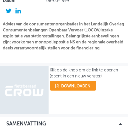
Datum:
08-03-1999
OVER FIETSBERAAD
THEMASITES
Advies van de consumentenorganisaties in het Landelijk Overleg
Consumentenbelangen Openbaar Vervoer (LOCOV)inzake
MIJN PROFIEL
exploitatie van stationsstallingen. Belangrijkste aanbevelingen
zijn: voorkomen monopoliepositie NS en de regionale overheid
GEBRUIKER
deels verantwoordelijk stellen voor de financiering.
Klik op de knop om de link te openen
(opent in een nieuw venster)
DOWNLOADEN
SAMENVATTING