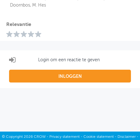
Doornbos, M. Hes
Relevantie
Login om een reactie te geven
INLOGGEN
©
Copyright
2026 CROW -
Privacy statement
-
Cookie statement
-
Disclaimer
-