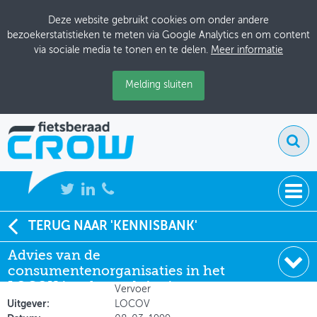
Deze website gebruikt cookies om onder andere
bezoekerstatistieken te meten via Google Analytics en om content
via sociale media te tonen en te delen.
Meer informatie
Melding sluiten
NIEUWS
TERUG NAAR 'KENNISBANK'
Soort:
Notities
Advies van de
BIJEENKOMSTEN
Auteur:
Landelijk Overleg
consumentenorganisaties in het
Consumentenbelangen Openbaar
KENNISBANK
LOCOV inzake exploitatie van
Vervoer
stationsstallingen
Uitgever:
LOCOV
ADRESSENBOEK