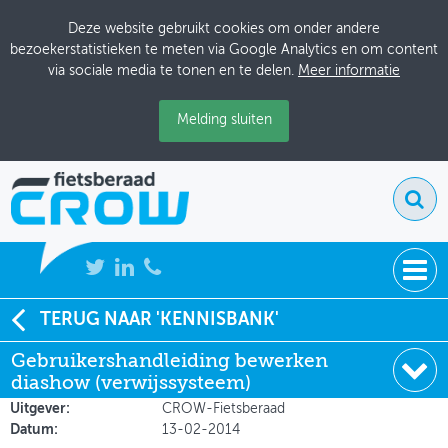
Deze website gebruikt cookies om onder andere
bezoekerstatistieken te meten via Google Analytics en om content
via sociale media te tonen en te delen.
Meer informatie
Melding sluiten
NIEUWS
TERUG NAAR 'KENNISBANK'
Soort:
Voorbeeldenbank
Gebruikershandleiding bewerken
BIJEENKOMSTEN
Auteur:
Hans Versluis en Stan Wolters (CROW-
diashow (verwijssysteem)
Fietsberaad)
KENNISBANK
Uitgever:
CROW-Fietsberaad
Datum:
13-02-2014
ADRESSENBOEK