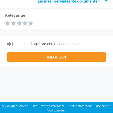
Zie meer gerelateerde documenten
Relevantie
Login om een reactie te geven
INLOGGEN
©
Copyright
2026 CROW -
Privacy statement
-
Cookie statement
-
Disclaimer
-
Voorwaarden