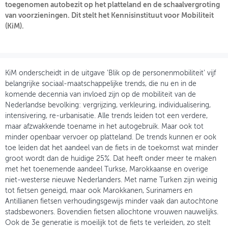
toegenomen autobezit op het platteland en de schaalvergroting
van voorzieningen. Dit stelt het Kennisinstituut voor Mobiliteit
OVER FIETSBERAAD
(KiM).
THEMASITES
MIJN PROFIEL
KiM onderscheidt in de uitgave 'Blik op de personenmobiliteit' vijf
GEBRUIKER
belangrijke sociaal-maatschappelijke trends, die nu en in de
komende decennia van invloed zijn op de mobiliteit van de
Nederlandse bevolking: vergrijzing, verkleuring, individualisering,
intensivering, re-urbanisatie. Alle trends leiden tot een verdere,
maar afzwakkende toename in het autogebruik. Maar ook tot
minder openbaar vervoer op platteland. De trends kunnen er ook
toe leiden dat het aandeel van de fiets in de toekomst wat minder
groot wordt dan de huidige 25%. Dat heeft onder meer te maken
met het toenemende aandeel Turkse, Marokkaanse en overige
niet-westerse nieuwe Nederlanders. Met name Turken zijn weinig
tot fietsen geneigd, maar ook Marokkanen, Surinamers en
Antillianen fietsen verhoudingsgewijs minder vaak dan autochtone
stadsbewoners. Bovendien fietsen allochtone vrouwen nauwelijks.
Ook de 3e generatie is moeilijk tot de fiets te verleiden, zo stelt