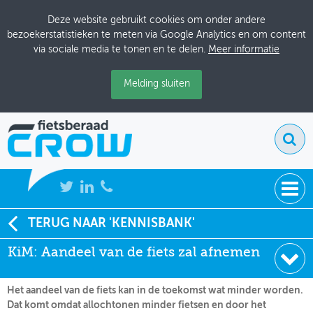
Deze website gebruikt cookies om onder andere
bezoekerstatistieken te meten via Google Analytics en om content
via sociale media te tonen en te delen.
Meer informatie
Melding sluiten
NIEUWS
TERUG NAAR 'KENNISBANK'
Soort:
Nieuws Fietsberaad
KiM: Aandeel van de fiets zal afnemen
BIJEENKOMSTEN
Datum:
12-12-2011
KENNISBANK
Het aandeel van de fiets kan in de toekomst wat minder worden.
Dat komt omdat allochtonen minder fietsen en door het
ADRESSENBOEK