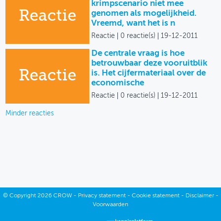
krimpscenario niet mee
Reactie
genomen als mogelijkheid.
Vreemd, want het is n
Reactie
0 reactie(s)
19-12-2011
De centrale vraag is hoe
betrouwbaar deze vooruitblik
Reactie
is. Het cijfermateriaal over de
economische
Reactie
0 reactie(s)
19-12-2011
Minder reacties
©
Copyright
2026 CROW -
Privacy statement
-
Cookie statement
-
Disclaimer
-
Voorwaarden