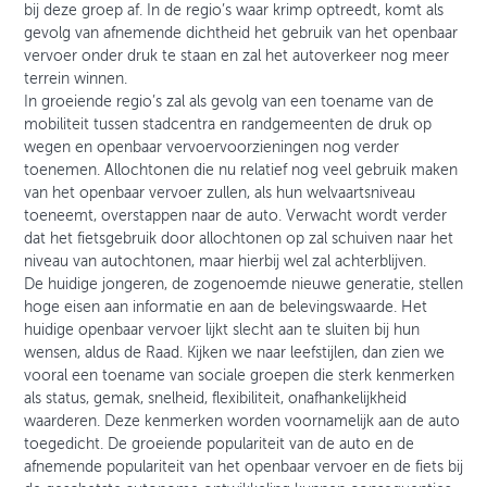
bij deze groep af. In de regio’s waar krimp optreedt, komt als
gevolg van afnemende dichtheid het gebruik van het openbaar
vervoer onder druk te staan en zal het autoverkeer nog meer
terrein winnen.
In groeiende regio’s zal als gevolg van een toename van de
mobiliteit tussen stadcentra en randgemeenten de druk op
wegen en openbaar vervoervoorzieningen nog verder
toenemen. Allochtonen die nu relatief nog veel gebruik maken
van het openbaar vervoer zullen, als hun welvaartsniveau
toeneemt, overstappen naar de auto. Verwacht wordt verder
dat het fietsgebruik door allochtonen op zal schuiven naar het
niveau van autochtonen, maar hierbij wel zal achterblijven.
De huidige jongeren, de zogenoemde nieuwe generatie, stellen
hoge eisen aan informatie en aan de belevingswaarde. Het
huidige openbaar vervoer lijkt slecht aan te sluiten bij hun
wensen, aldus de Raad. Kijken we naar leefstijlen, dan zien we
vooral een toename van sociale groepen die sterk kenmerken
als status, gemak, snelheid, flexibiliteit, onafhankelijkheid
waarderen. Deze kenmerken worden voornamelijk aan de auto
toegedicht. De groeiende populariteit van de auto en de
afnemende populariteit van het openbaar vervoer en de fiets bij