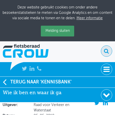
Deze website gebruikt cookies om onder andere
bezoekerstatistieken te meten via Google Analytics en om content
via sociale media te tonen en te delen.
Meer informatie
Melding sluiten
NIEUWS
TERUG NAAR 'KENNISBANK'
Soort:
Beleidsdocumenten
Wie ik ben en waar ik ga
BIJEENKOMSTEN
Auteur:
Raad voor Verkeer en
Waterstaat
KENNISBANK
Uitgever:
Raad voor Verkeer en
Waterstaat
ADRESSENBOEK