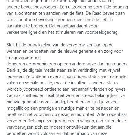
allochtonen tegemoet te komen, zijn niet anders dan bij
andere bevolkingsgroepen. Een uitzondering vormt de houding
van allochtonen ten aanzien van de fiets. De Raad beveelt aan
om allochtone bevolkingsgroepen meer met de fiets in
aanraking te brengen. Dat vraagt aandacht voor
verkeersveiligheid en het stimuleren van voorbeeldgedrag.
Sluit bij de ontwikkeling van de vervoerwijzen aan op de
wensen en behoeften van de nieuwe generatie en zorg voor
imagoverbetering
Jongeren communiceren op een andere wijze dan hun ouders.
Dank zij de digitale media staan ze in verbinding met vrijwel
iedereen. Ze ontlenen evenals hun ouders status aan materiële
zaken en sociale positie, maar de invulling is anders. Status
wordt bijvoorbeeld ontleend aan het aantal vrienden op hyves.
Gemak, snelheid en flexibiliteit worden steeds belangrijker. De
nieuwe generatie is zelfstandig, hecht eraan zijn tijd zoveel
mogelijk op een prettige en nuttige manier te besteden en
heeft het niet voorzien op gezag en autoriteit. Willen openbaar
vervoer en fiets bij deze groep terrein winnen, dan zullen deze
vervoerwijzen zich zo moeten ontwikkelen dat aan die
behoeften wordt voldaan en dat het imago van deze