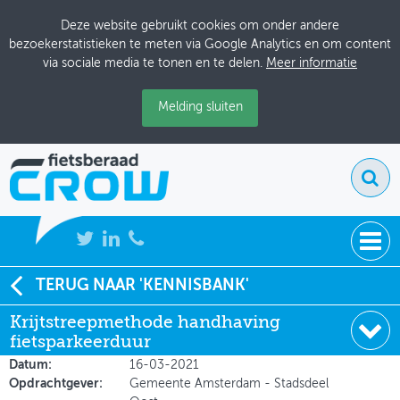
Deze website gebruikt cookies om onder andere
bezoekerstatistieken te meten via Google Analytics en om content
via sociale media te tonen en te delen.
Meer informatie
Melding sluiten
NIEUWS
TERUG NAAR 'KENNISBANK'
Soort:
Onderzoeksrapporten
Krijtstreepmethode handhaving
BIJEENKOMSTEN
Auteur:
Ecorys
fietsparkeerduur
Uitgever:
Ecorys
KENNISBANK
Datum:
16-03-2021
Opdrachtgever:
Gemeente Amsterdam - Stadsdeel
ADRESSENBOEK