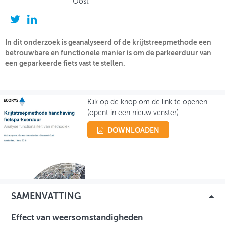
Oost
OVER FIETSBERAAD
THEMASITES
In dit onderzoek is geanalyseerd of de krijtstreepmethode een
betrouwbare en functionele manier is om de parkeerduur van
MIJN PROFIEL
een geparkeerde fiets vast te stellen.
GEBRUIKER
Klik op de knop om de link te openen
(opent in een nieuw venster)
DOWNLOADEN
SAMENVATTING
Effect van weersomstandigheden