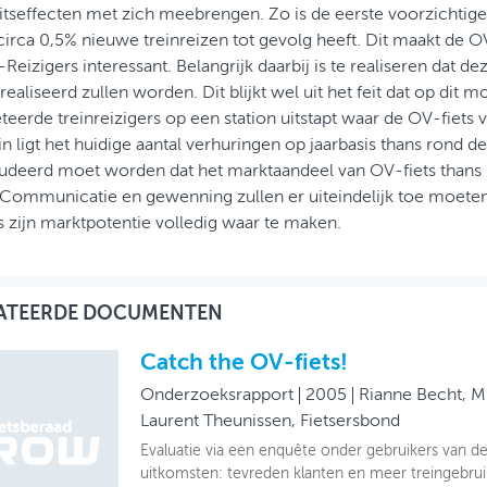
itseffecten met zich meebrengen. Zo is de eerste voorzichtige
circa 0,5% nieuwe treinreizen tot gevolg heeft. Dit maakt de O
Reizigers interessant. Belangrijk daarbij is te realiseren dat de
ealiseerd zullen worden. Dit blijkt wel uit het feit dat op dit 
eerde treinreizigers op een station uitstapt waar de OV-fiets 
n ligt het huidige aantal verhuringen op jaarbasis thans rond d
deerd moet worden dat het marktaandeel van OV-fiets thans la
. Communicatie en gewenning zullen er uiteindelijk toe moeten
 is zijn marktpotentie volledig waar te maken.
ATEERDE DOCUMENTEN
Catch the OV-fiets!
Onderzoeksrapport
2005
Rianne Becht, M
Laurent Theunissen, Fietsersbond
Evaluatie via een enquête onder gebruikers van de
uitkomsten: tevreden klanten en meer treingebrui