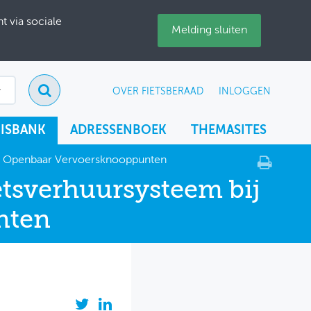
 via sociale
Melding sluiten
OVER FIETSBERAAD
INLOGGEN
ISBANK
ADRESSENBOEK
THEMASITES
bij Openbaar Vervoersknooppunten
etsverhuursysteem bij
nten