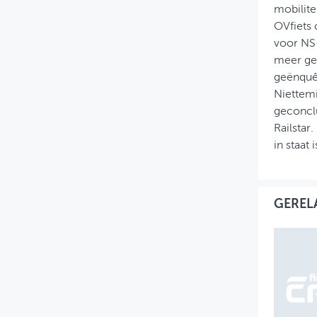
mobilite
OVfiets 
voor NS-
meer ger
geënquêt
Niettemi
geconclu
Railstar
in staat
GEREL