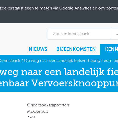
ekerstatistieken te meten via Google Analytics en om content
Zoek in kennisbank
NIEUWS
BIJEENKOMSTEN
KENN
Kennisbank
/
Op weg naar een landelijk fietsverhuursysteem 
weg naar een landelijk fi
nbaar Vervoersknooppu
Onderzoeksrapporten
MuConsult
AVV