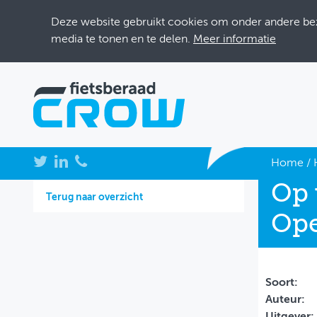
Deze website gebruikt cookies om onder andere bezo
media te tonen en te delen.
Meer informatie
NIEUWS
Home
/
Op 
BIJEENKOMSTEN
Terug naar overzicht
Ope
KENNISBANK
ADRESSENBOEK
OVER FIETSBERAAD
Soort:
Auteur:
THEMASITES
Uitgever: