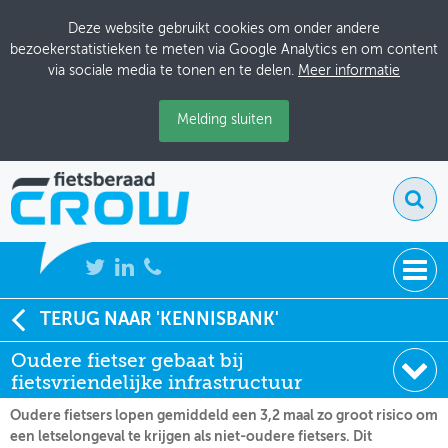
Deze website gebruikt cookies om onder andere
bezoekerstatistieken te meten via Google Analytics en om content
via sociale media te tonen en te delen.
Meer informatie
Melding sluiten
NIEUWS
TERUG NAAR 'KENNISBANK'
Soort:
Nieuws Fietsberaad
Oudere fietser gebaat bij
BIJEENKOMSTEN
Datum:
08-04-2010
fietsvriendelijke infrastructuur
KENNISBANK
Oudere fietsers lopen gemiddeld een 3,2 maal zo groot risico om
een letselongeval te krijgen als niet-oudere fietsers. Dit
ADRESSENBOEK