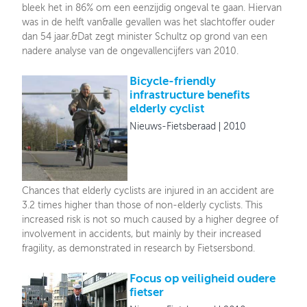
bleek het in 86% om een eenzijdig ongeval te gaan. Hiervan
was in de helft van&alle gevallen was het slachtoffer ouder
dan 54 jaar.&Dat zegt minister Schultz op grond van een
nadere analyse van de ongevallencijfers van 2010.
Bicycle-friendly
infrastructure benefits
elderly cyclist
Nieuws-Fietsberaad
2010
Chances that elderly cyclists are injured in an accident are
3.2 times higher than those of non-elderly cyclists. This
increased risk is not so much caused by a higher degree of
involvement in accidents, but mainly by their increased
fragility, as demonstrated in research by Fietsersbond.
Focus op veiligheid oudere
fietser