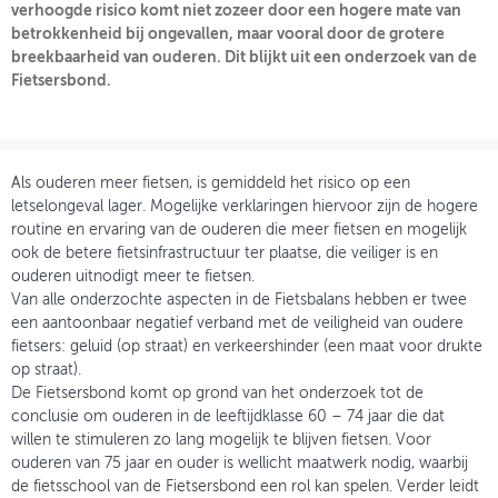
verhoogde risico komt niet zozeer door een hogere mate van
betrokkenheid bij ongevallen, maar vooral door de grotere
OVER FIETSBERAAD
breekbaarheid van ouderen. Dit blijkt uit een onderzoek van de
Fietsersbond.
THEMASITES
MIJN PROFIEL
GEBRUIKER
Als ouderen meer fietsen, is gemiddeld het risico op een
letselongeval lager. Mogelijke verklaringen hiervoor zijn de hogere
routine en ervaring van de ouderen die meer fietsen en mogelijk
ook de betere fietsinfrastructuur ter plaatse, die veiliger is en
ouderen uitnodigt meer te fietsen.
Van alle onderzochte aspecten in de Fietsbalans hebben er twee
een aantoonbaar negatief verband met de veiligheid van oudere
fietsers: geluid (op straat) en verkeershinder (een maat voor drukte
op straat).
De Fietsersbond komt op grond van het onderzoek tot de
conclusie om ouderen in de leeftijdklasse 60 – 74 jaar die dat
willen te stimuleren zo lang mogelijk te blijven fietsen. Voor
ouderen van 75 jaar en ouder is wellicht maatwerk nodig, waarbij
de fietsschool van de Fietsersbond een rol kan spelen. Verder leidt