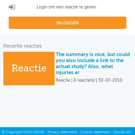
Login om een reactie te geven
INLOGGEN
Recente reacties
The summary is nice, but could
you also include a link to the
Reactie
actual study? Also, what
injuries ar
Reactie
0 reactie(s)
30-07-2010
©
Copyright
2026 CROW -
Privacy statement
-
Cookie statement
-
Disclaimer
-