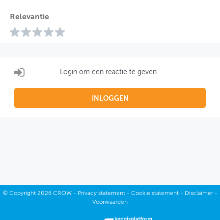
Relevantie
Login om een reactie te geven
INLOGGEN
©
Copyright
2026 CROW -
Privacy statement
-
Cookie statement
-
Disclaimer
-
Voorwaarden