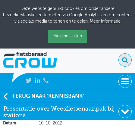
Deze website gebruikt cookies om onder andere
bezoekerstatistieken te meten via Google Analytics en om content
via sociale media te tonen en te delen.
Meer informatie
Melding sluiten
NIEUWS
TERUG NAAR 'KENNISBANK'
Soort:
Presentatie
Presentatie over Weesfietsenaanpak bij
BIJEENKOMSTEN
Auteur:
Monique Geerdink
stations
Uitgever:
Berenschot
KENNISBANK
Datum:
10-10-2012
ADRESSENBOEK