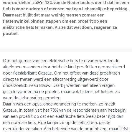
vooroordelen: zo&'n 42% van de Nederlanders denkt dat het een
fiets is voor ouderen of mensen met een lichamelijke beperking.
OVER FIETSBERAAD
Daarnaast blijkt dat maar weinig mensen zomaar een
fietsenwinkel binnen stappen om een proefrit op een
THEMASITES
elektrische fiets te maken. Als ze dat wel doen, reageren ze
positief.
MIJN PROFIEL
GEBRUIKER
Om het gemak van een elektrische fiets te ervaren werden de
afgelopen maanden door het hele land proefritten georganiseerd
door fietsfabrikant Gazelle. Om het effect van deze proefritten
direct te meten werd een effectmeting uitgevoerd door
onderzoeksbureau Blauw. Daarbij werden niet alleen vragen
gesteld voor en na de proefrit, maar ook tijdens het fietsen. Zo
werd de fietservaring gemeten.
Daarin was een opvallende verandering te merken, zo meldt
Gazelle. In totaal valt het 70% van de respondenten aan het begin
van een proefrit op dat een elektrische fiets (veel) beter rijdt dan
een normale fiets. Hoe langer ze op de fiets zitten, des te
overtuigder ze raken. Aan het einde van de proefrit zegt maar liefst