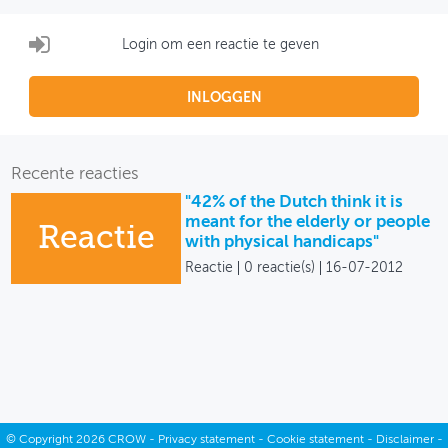
Login om een reactie te geven
INLOGGEN
Recente reacties
"42% of the Dutch think it is
meant for the elderly or people
Reactie
with physical handicaps"
Reactie
0 reactie(s)
16-07-2012
©
Copyright
2026 CROW -
Privacy statement
-
Cookie statement
-
Disclaimer
-