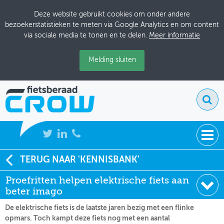
Deze website gebruikt cookies om onder andere
bezoekerstatistieken te meten via Google Analytics en om content
via sociale media te tonen en te delen.
Meer informatie
Melding sluiten
NIEUWS
TERUG NAAR 'KENNISBANK'
Soort:
Nieuws Fietsberaad
Proefritten helpen elektrische fiets aan
BIJEENKOMSTEN
Datum:
17-08-2011
beter imago
KENNISBANK
De elektrische fiets is de laatste jaren bezig met een flinke
opmars. Toch kampt deze fiets nog met een aantal
ADRESSENBOEK