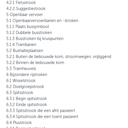
4.2.1 Fietsstrook
4.2.2 Suggestiestrook
5 Openbaar vervoer
5.1 Openbaarvervoerbanen en -stroken
5.1.1 Plaats bussymbool
5.1.2 Dubbele busstroken
5.1.3 Busstroken bij kruispunten
5.1.4 Trambanen
5.2 Bushalteplaatsen
5.2.1 Buiten de bebouwde kom, stroomwegen, vrijliggend
5.2.2 Binnen de bebouwde kom
5.3 Tramheuvels
6 Bijzondere rijstroken
6.1 Wisselstrook
6.2 Doelgroepstrook
6.3 Spitsstrook
6.3.1 Begin spitsstrook
6.3.2 Einde spitsstrook
6.3.3 Spitsstrook die een afrit passeert
6.3.4 Spitsstrook die een toerit passeert
6.4 Plusstrook