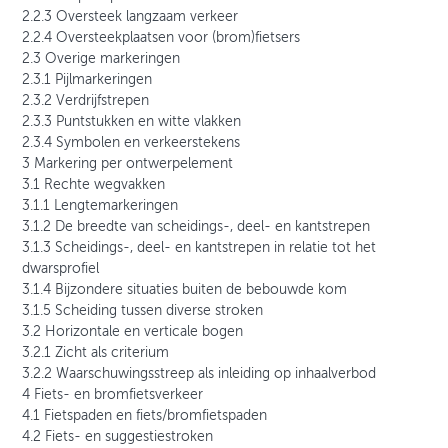
2.2.3 Oversteek langzaam verkeer
2.2.4 Oversteekplaatsen voor (brom)fietsers
2.3 Overige markeringen
2.3.1 Pijlmarkeringen
2.3.2 Verdrijfstrepen
2.3.3 Puntstukken en witte vlakken
2.3.4 Symbolen en verkeerstekens
3 Markering per ontwerpelement
3.1 Rechte wegvakken
3.1.1 Lengtemarkeringen
3.1.2 De breedte van scheidings-, deel- en kantstrepen
3.1.3 Scheidings-, deel- en kantstrepen in relatie tot het
dwarsprofiel
3.1.4 Bijzondere situaties buiten de bebouwde kom
3.1.5 Scheiding tussen diverse stroken
3.2 Horizontale en verticale bogen
3.2.1 Zicht als criterium
3.2.2 Waarschuwingsstreep als inleiding op inhaalverbod
4 Fiets- en bromfietsverkeer
4.1 Fietspaden en fiets/bromfietspaden
4.2 Fiets- en suggestiestroken