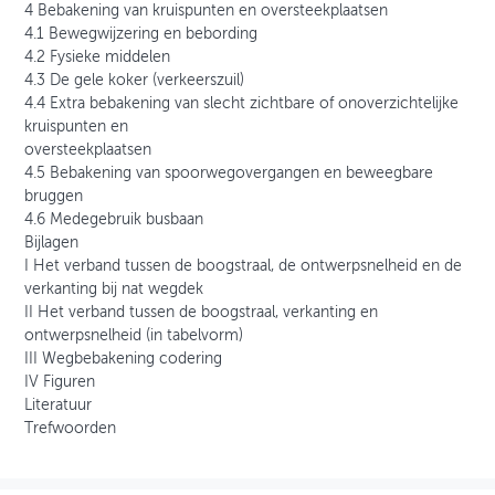
4 Bebakening van kruispunten en oversteekplaatsen
4.1 Bewegwijzering en bebording
4.2 Fysieke middelen
4.3 De gele koker (verkeerszuil)
4.4 Extra bebakening van slecht zichtbare of onoverzichtelijke
kruispunten en
oversteekplaatsen
4.5 Bebakening van spoorwegovergangen en beweegbare
bruggen
4.6 Medegebruik busbaan
Bijlagen
I Het verband tussen de boogstraal, de ontwerpsnelheid en de
verkanting bij nat wegdek
II Het verband tussen de boogstraal, verkanting en
ontwerpsnelheid (in tabelvorm)
III Wegbebakening codering
IV Figuren
Literatuur
Trefwoorden