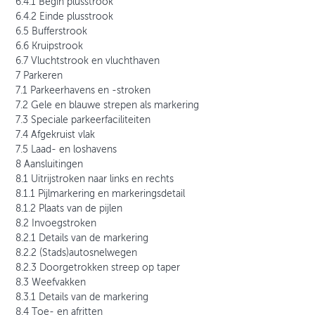
6.4.1 Begin plusstrook
6.4.2 Einde plusstrook
6.5 Bufferstrook
6.6 Kruipstrook
6.7 Vluchtstrook en vluchthaven
7 Parkeren
7.1 Parkeerhavens en -stroken
7.2 Gele en blauwe strepen als markering
7.3 Speciale parkeerfaciliteiten
7.4 Afgekruist vlak
7.5 Laad- en loshavens
8 Aansluitingen
8.1 Uitrijstroken naar links en rechts
8.1.1 Pijlmarkering en markeringsdetail
8.1.2 Plaats van de pijlen
8.2 Invoegstroken
8.2.1 Details van de markering
8.2.2 (Stads)autosnelwegen
8.2.3 Doorgetrokken streep op taper
8.3 Weefvakken
8.3.1 Details van de markering
8.4 Toe- en afritten