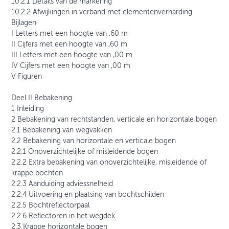
10.2.1 Details van de markering
10.2.2 Afwijkingen in verband met elementenverharding
Bijlagen
I Letters met een hoogte van ,60 m
II Cijfers met een hoogte van ,60 m
III Letters met een hoogte van ,00 m
IV Cijfers met een hoogte van ,00 m
V Figuren
Deel II Bebakening
1 Inleiding
2 Bebakening van rechtstanden, verticale en horizontale bogen
2.1 Bebakening van wegvakken
2.2 Bebakening van horizontale en verticale bogen
2.2.1 Onoverzichtelijke of misleidende bogen
2.2.2 Extra bebakening van onoverzichtelijke, misleidende of
krappe bochten
2.2.3 Aanduiding adviessnelheid
2.2.4 Uitvoering en plaatsing van bochtschilden
2.2.5 Bochtreflectorpaal
2.2.6 Reflectoren in het wegdek
2.3 Krappe horizontale bogen