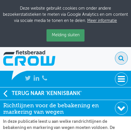
Deze website gebruikt cookies om onder andere
bezoekerstatistieken te meten via Google Analytics en om content
via sociale media te tonen en te delen.
Meer informatie
Melding sluiten
NIEUWS
TERUG NAAR 'KENNISBANK'
Soort:
Websites
Richtlijnen voor de bebakening en
BIJEENKOMSTEN
Datum:
01-01-2005
markering van wegen
KENNISBANK
In deze publicatie leest u aan welke randrichtlijnen de
bebakening en markering van wegen moeten voldoen. De
ADRESSENBOEK