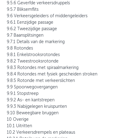
9.5.6 Geverfde verkeersdruppels
9.5.7 Bliksemflits
9.6 Verkeersgeleiders of middengeleiders
9.6.1 Eenzijdige passage
9.6.2 Tweezijdige passage
9.7 Baansplitsingen
9.7.1 Details van de markering
9.8 Rotondes
9.8.1 Enkelstrooksrotondes
9.8.2 Tweestrooksrotonde
9.8.3 Rotondes met spiraalmarkering
9.8.4 Rotondes met fysiek gescheiden stroken
9.8.5 Rotonde met verkeerslichten
9.9 Spoorwegovergangen
9.9.1 Stopstreep
9.9.2 As- en kantstrepen
9.9.3 Nabijgelegen kruispunten
9.10 Beweegbare bruggen
10 Overige
10.1 Uitritten
10.2 Verkeersdrempels en plateaus