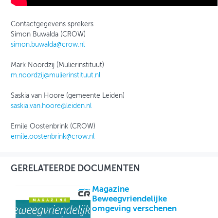
Contactgegevens sprekers
Simon Buwalda (CROW)
simon.buwalda@crow.nl
Mark Noordzij (Mulierinstituut)
m.noordzij@mulierinstituut.nl
Saskia van Hoore (gemeente Leiden)
saskia.van.hoore@leiden.nl
Emile Oostenbrink (CROW)
emile.oostenbrink@crow.nl
GERELATEERDE DOCUMENTEN
Magazine
Beweegvriendelijke
omgeving verschenen