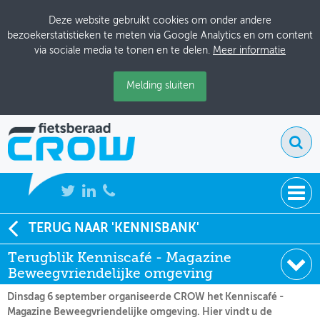
Deze website gebruikt cookies om onder andere
bezoekerstatistieken te meten via Google Analytics en om content
via sociale media te tonen en te delen.
Meer informatie
Melding sluiten
NIEUWS
TERUG NAAR 'KENNISBANK'
Soort:
Terugblik
Terugblik Kenniscafé - Magazine
BIJEENKOMSTEN
Datum:
13-09-2022
Beweegvriendelijke omgeving
KENNISBANK
Dinsdag 6 september organiseerde CROW het Kenniscafé -
Magazine Beweegvriendelijke omgeving. Hier vindt u de
ADRESSENBOEK