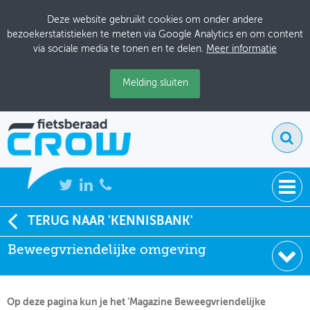
Deze website gebruikt cookies om onder andere
bezoekerstatistieken te meten via Google Analytics en om content
via sociale media te tonen en te delen.
Meer informatie
Melding sluiten
NIEUWS
TERUG NAAR 'KENNISBANK'
Soort:
Brochures & Flyers
Beweegvriendelijke omgeving
BIJEENKOMSTEN
Uitgever:
CROW
Datum:
06-09-2022
KENNISBANK
Op deze pagina kun je het ‘Magazine Beweegvriendelijke
ADRESSENBOEK