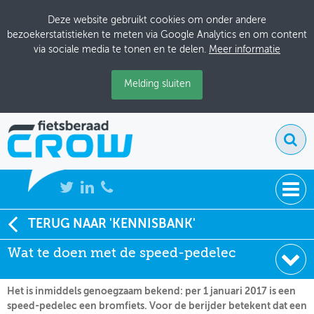
Deze website gebruikt cookies om onder andere
bezoekerstatistieken te meten via Google Analytics en om content
via sociale media te tonen en te delen.
Meer informatie
Melding sluiten
NIEUWS
TERUG NAAR 'KENNISBANK'
Soort:
Nieuws Fietsberaad
Wat te doen met de speed-pedelec
BIJEENKOMSTEN
Datum:
21-12-2016
KENNISBANK
Het is inmiddels genoegzaam bekend: per 1 januari 2017 is een
speed-pedelec een bromfiets. Voor de berijder betekent dat een
ADRESSENBOEK