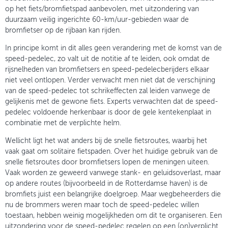
op het fiets/bromfietspad aanbevolen, met uitzondering van
duurzaam veilig ingerichte 60-km/uur-gebieden waar de
bromfietser op de rijbaan kan rijden.
In principe komt in dit alles geen verandering met de komst van de
speed-pedelec, zo valt uit de notitie af te leiden, ook omdat de
rijsnelheden van bromfietsers en speed-pedelecberijders elkaar
niet veel ontlopen. Verder verwacht men niet dat de verschijning
van de speed-pedelec tot schrikeffecten zal leiden vanwege de
gelijkenis met de gewone fiets. Experts verwachten dat de speed-
pedelec voldoende herkenbaar is door de gele kentekenplaat in
combinatie met de verplichte helm.
Wellicht ligt het wat anders bij de snelle fietsroutes, waarbij het
vaak gaat om solitaire fietspaden. Over het huidige gebruik van de
snelle fietsroutes door bromfietsers lopen de meningen uiteen.
Vaak worden ze geweerd vanwege stank- en geluidsoverlast, maar
op andere routes (bijvoorbeeld in de Rotterdamse haven) is de
bromfiets juist een belangrijke doelgroep. Maar wegbeheerders die
nu de brommers weren maar toch de speed-pedelec willen
toestaan, hebben weinig mogelijkheden om dit te organiseren. Een
uitzondering voor de speed-pedelec regelen op een (on)verplicht