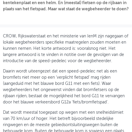
kentekenplaat en een helm. En (meestal) fietsen op de rijbaan in
plaats van het fietspad. Maar wat staat de wegbeheerder te doen?
OVER FIETSBERAAD
THEMASITES
MIJN PROFIEL
CROW, Rijkswaterstaat en het ministerie van IenM zijn nagegaan of
lokale wegbeheerders specifieke maatregelen zouden moeten en
GEBRUIKER
kunnen nemen. Het korte antwoord is: vooralsnog niet. Het
langere antwoord is te vinden in notitie over de gevolgen van de
introductie van de speed-pedelec voor de wegbeheerder.
Daarin wordt uiteengezet dat een speed-pedelec net als een
bromfiets niet meer op een ‘verplicht fietspad’ mag rijden
(aangeduid met het blauwe bord G11 met een fiets). Waar
wegbeheerders het ongewenst vinden dat bromfietsers op de
rijbaan rijden, bestaat de mogelijkheid het bord G11 te vervangen
door het blauwe verkeersbord G12a 'fiets/bromfietspad'.
Dat wordt meestal toegepast op wegen met een snelheidslimiet
van 70 km/uur of hoger. Het betreft bijvoorbeeld stedelijke
ringwegen en de meeste gebiedsontsluitingswegen buiten de
bebouwde kom. Buiten de bebouwde kom is sowieso een plaats