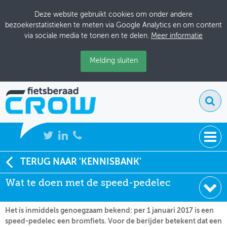
Deze website gebruikt cookies om onder andere
bezoekerstatistieken te meten via Google Analytics en om content
via sociale media te tonen en te delen.
Meer informatie
Melding sluiten
NIEUWS
TERUG NAAR 'KENNISBANK'
Soort:
Nieuws Fietsberaad
Wat te doen met de speed-pedelec
BIJEENKOMSTEN
Datum:
21-12-2016
KENNISBANK
Het is inmiddels genoegzaam bekend: per 1 januari 2017 is een
speed-pedelec een bromfiets. Voor de berijder betekent dat een
ADRESSENBOEK