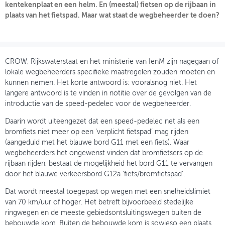
kentekenplaat en een helm. En (meestal) fietsen op de rijbaan in
plaats van het fietspad. Maar wat staat de wegbeheerder te doen?
OVER FIETSBERAAD
THEMASITES
MIJN PROFIEL
CROW, Rijkswaterstaat en het ministerie van IenM zijn nagegaan of
lokale wegbeheerders specifieke maatregelen zouden moeten en
GEBRUIKER
kunnen nemen. Het korte antwoord is: vooralsnog niet. Het
langere antwoord is te vinden in notitie over de gevolgen van de
introductie van de speed-pedelec voor de wegbeheerder.
Daarin wordt uiteengezet dat een speed-pedelec net als een
bromfiets niet meer op een ‘verplicht fietspad’ mag rijden
(aangeduid met het blauwe bord G11 met een fiets). Waar
wegbeheerders het ongewenst vinden dat bromfietsers op de
rijbaan rijden, bestaat de mogelijkheid het bord G11 te vervangen
door het blauwe verkeersbord G12a 'fiets/bromfietspad'.
Dat wordt meestal toegepast op wegen met een snelheidslimiet
van 70 km/uur of hoger. Het betreft bijvoorbeeld stedelijke
ringwegen en de meeste gebiedsontsluitingswegen buiten de
bebouwde kom. Buiten de bebouwde kom is sowieso een plaats