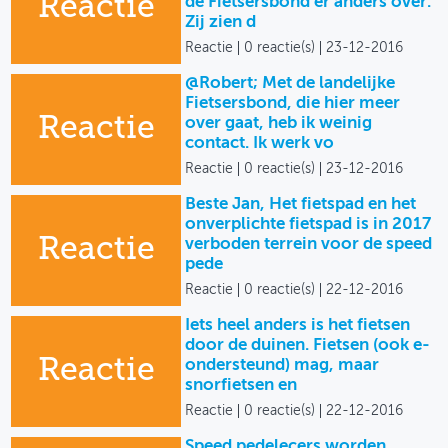
Reactie
de Fietsersbond er anders over.
Zij zien d
Reactie
0 reactie(s)
23-12-2016
@Robert; Met de landelijke
Fietsersbond, die hier meer
Reactie
over gaat, heb ik weinig
contact. Ik werk vo
Reactie
0 reactie(s)
23-12-2016
Beste Jan, Het fietspad en het
onverplichte fietspad is in 2017
Reactie
verboden terrein voor de speed
pede
Reactie
0 reactie(s)
22-12-2016
Iets heel anders is het fietsen
door de duinen. Fietsen (ook e-
Reactie
ondersteund) mag, maar
snorfietsen en
Reactie
0 reactie(s)
22-12-2016
Speed pedelecers worden