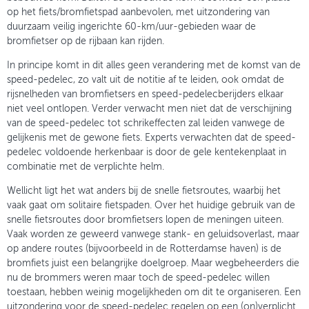
op het fiets/bromfietspad aanbevolen, met uitzondering van
duurzaam veilig ingerichte 60-km/uur-gebieden waar de
bromfietser op de rijbaan kan rijden.
In principe komt in dit alles geen verandering met de komst van de
speed-pedelec, zo valt uit de notitie af te leiden, ook omdat de
rijsnelheden van bromfietsers en speed-pedelecberijders elkaar
niet veel ontlopen. Verder verwacht men niet dat de verschijning
van de speed-pedelec tot schrikeffecten zal leiden vanwege de
gelijkenis met de gewone fiets. Experts verwachten dat de speed-
pedelec voldoende herkenbaar is door de gele kentekenplaat in
combinatie met de verplichte helm.
Wellicht ligt het wat anders bij de snelle fietsroutes, waarbij het
vaak gaat om solitaire fietspaden. Over het huidige gebruik van de
snelle fietsroutes door bromfietsers lopen de meningen uiteen.
Vaak worden ze geweerd vanwege stank- en geluidsoverlast, maar
op andere routes (bijvoorbeeld in de Rotterdamse haven) is de
bromfiets juist een belangrijke doelgroep. Maar wegbeheerders die
nu de brommers weren maar toch de speed-pedelec willen
toestaan, hebben weinig mogelijkheden om dit te organiseren. Een
uitzondering voor de speed-pedelec regelen op een (on)verplicht