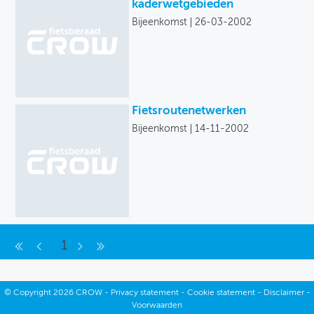
Archief
kaderwetgebieden
Bijeenkomst
26-03-2002
OVER FIETSBERAAD
THEMASITES
MIJN PROFIEL
Fietsroutenetwerken
GEBRUIKER
Bijeenkomst
14-11-2002
1
©
Copyright
2026 CROW -
Privacy statement
-
Cookie statement
-
Disclaimer
-
Voorwaarden