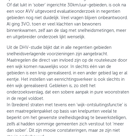
Of dat lukt in ‘sober’ ingerichte 30km/uur-gebieden, is ook na
een voor AVV uitgevoerd evaluatieonderzoek in negentien
gebieden nog niet duidelijk. Veel vragen blijven onbeantwoord.
Al ging 3VO, toen er veel klachten van bewoners
binnenkwamen, zelf aan de slag met snelheidsmetingen, meer
en uitgebreider onderzoek lijkt wenselijk.
Uit de DHV-studie blijkt dat in alle negentien gebieden
snelheidsverlagende voorzieningen zijn aangebracht.
Maatregelen die direct van invloed zijn op de routekeuze door
een wijk komen nauwelijks voor. In slechts één van de
gebieden is een knip gerealiseerd, in een ander gebied lag er al
eentje. Het instellen van eenrichtingsverkeer is ook slechts in
één wijk gerealiseerd. Gebleken is, zo stelt het
onderzoeksverslag, dat een sobere aanpak in pure woonstraten
in de regel voldoet.
In (bredere) straten met tevens een ‘wijk-ontsluitingsfunctie’ is
een maatregelenpakket op basis van knelpunten veelal te
beperkt om het gewenste snelheidsgedrag te bewerkstelligen,
zelfs al hadden sommige gemeenten zich verstout tot ‘meer
dan sober’. Dit zijn mooie constateringen, maar ze zijn niet