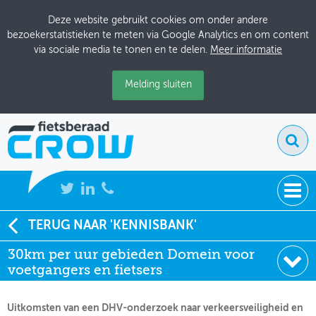
Deze website gebruikt cookies om onder andere
bezoekerstatistieken te meten via Google Analytics en om content
via sociale media te tonen en te delen.
Meer informatie
Melding sluiten
NIEUWS
TERUG NAAR 'KENNISBANK'
Soort:
Artikelen Fietsverkeer
30km per uur gebieden Domein voor
BIJEENKOMSTEN
Uitgever:
Fietsverkeer
voetgangers en fietsers
Datum:
01-06-2004
KENNISBANK
Uitkomsten van een DHV-onderzoek naar verkeersveiligheid en
ADRESSENBOEK