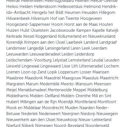
Heerde Heerenveen Heerhugowaard Heerlen Heeze-Leende
Heiloo Helden Hellendoorn Hellevoetsluis Helmond Hendrik-
Ido-Ambacht Hengelo het Bildt Heumen Heusden Hillegom
Hilvarenbeek Hilversum Hof van Twente Hoogeveen
Hoogezand-Sappemeer Hoorn Horst aan de Maas Houten
Huizen Hulst IJsselstein Jacobswoude Kampen Kapelle Katwijk
Kerkrade Kessel Koggenland Kollumerland en Nieuwkruisland
Korendijk Krimpen aan den IJssel Laarbeek Landerd Landgraaf
Landsmeer Langedijk Lansingerland Laren Leek Leerdam
Leeuwarden Leeuwarderadeel Leiden Leiderdorp
Leidschendam-Voorburg Lelystad Lemsterland Leudal Leusden
Liesveld Lingewaal Lingewaard Lisse Lith Littenseradiel Lochem
Loenen Loon op Zand Lopik Loppersum Losser Maarssen
Maasbree Maasdonk Maasdriel Maasgouw Maassluis Maastricht
Margraten Marum Medemblik Meerlo-Wanssum Meerssen
Meijel Menaldumadeel Menterwolde Meppel Middelburg
Middelharnis Midden-Delfland Midden-Drenthe Mill en Sint
Hubert Millingen aan de Rijn Moerdijk Montferland Montfoort
Mook en Middelaar Moordrecht Muiden Naarden Neder-
Betuwe Nederlek Nederweert Neerijnen Niedorp Nieuwegein
Nieuwerkerk aan den IJssel Nieuwkoop Nieuw-Lekkerland
Nijefurd Nijkerk Nijmegen Noord-Beveland Noordenveld