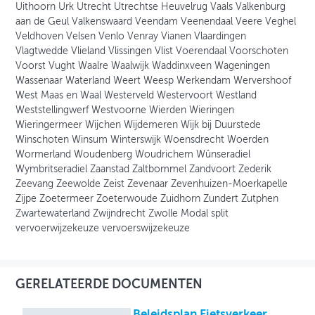
Uithoorn Urk Utrecht Utrechtse Heuvelrug Vaals Valkenburg
aan de Geul Valkenswaard Veendam Veenendaal Veere Veghel
Veldhoven Velsen Venlo Venray Vianen Vlaardingen
Vlagtwedde Vlieland Vlissingen Vlist Voerendaal Voorschoten
Voorst Vught Waalre Waalwijk Waddinxveen Wageningen
Wassenaar Waterland Weert Weesp Werkendam Wervershoof
West Maas en Waal Westerveld Westervoort Westland
Weststellingwerf Westvoorne Wierden Wieringen
Wieringermeer Wijchen Wijdemeren Wijk bij Duurstede
Winschoten Winsum Winterswijk Woensdrecht Woerden
Wormerland Woudenberg Woudrichem Wûnseradiel
Wymbritseradiel Zaanstad Zaltbommel Zandvoort Zederik
Zeevang Zeewolde Zeist Zevenaar Zevenhuizen-Moerkapelle
Zijpe Zoetermeer Zoeterwoude Zuidhorn Zundert Zutphen
Zwartewaterland Zwijndrecht Zwolle Modal split
vervoerwijzekeuze vervoerswijzekeuze
GERELATEERDE DOCUMENTEN
Beleidsplan Fietsverkeer