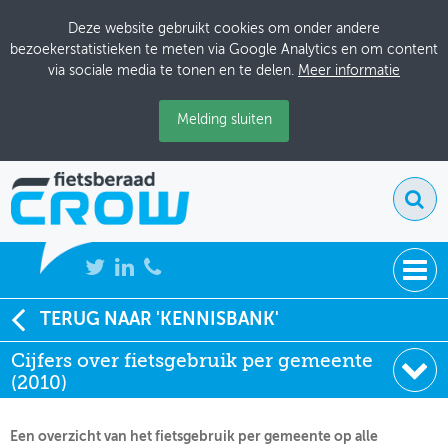
Deze website gebruikt cookies om onder andere
bezoekerstatistieken te meten via Google Analytics en om content
via sociale media te tonen en te delen.
Meer informatie
Melding sluiten
NIEUWS
TERUG NAAR 'KENNISBANK'
Soort:
Factsheets & Infographics
Cijfers over fietsgebruik per gemeente
BIJEENKOMSTEN
Auteur:
CROW-Fietsberaad
(2010)
Datum:
26-04-2010
KENNISBANK
Een overzicht van het fietsgebruik per gemeente op alle
ADRESSENBOEK