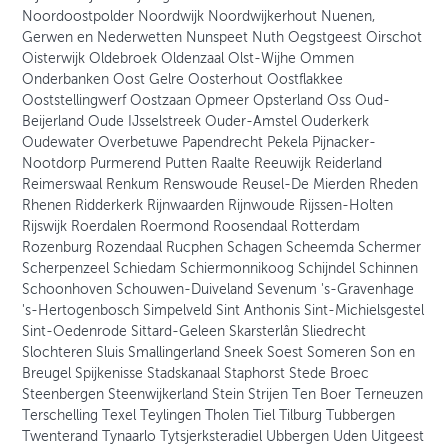
Noordoostpolder Noordwijk Noordwijkerhout Nuenen,
Gerwen en Nederwetten Nunspeet Nuth Oegstgeest Oirschot
Oisterwijk Oldebroek Oldenzaal Olst-Wijhe Ommen
Onderbanken Oost Gelre Oosterhout Oostflakkee
Ooststellingwerf Oostzaan Opmeer Opsterland Oss Oud-
Beijerland Oude IJsselstreek Ouder-Amstel Ouderkerk
Oudewater Overbetuwe Papendrecht Pekela Pijnacker-
Nootdorp Purmerend Putten Raalte Reeuwijk Reiderland
Reimerswaal Renkum Renswoude Reusel-De Mierden Rheden
Rhenen Ridderkerk Rijnwaarden Rijnwoude Rijssen-Holten
Rijswijk Roerdalen Roermond Roosendaal Rotterdam
Rozenburg Rozendaal Rucphen Schagen Scheemda Schermer
Scherpenzeel Schiedam Schiermonnikoog Schijndel Schinnen
Schoonhoven Schouwen-Duiveland Sevenum 's-Gravenhage
's-Hertogenbosch Simpelveld Sint Anthonis Sint-Michielsgestel
Sint-Oedenrode Sittard-Geleen Skarsterlân Sliedrecht
Slochteren Sluis Smallingerland Sneek Soest Someren Son en
Breugel Spijkenisse Stadskanaal Staphorst Stede Broec
Steenbergen Steenwijkerland Stein Strijen Ten Boer Terneuzen
Terschelling Texel Teylingen Tholen Tiel Tilburg Tubbergen
Twenterand Tynaarlo Tytsjerksteradiel Ubbergen Uden Uitgeest