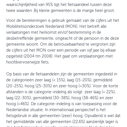
waarschijnlijkheid van 95% ligt het fietsaandeel tussen deze
twee waarden. Bij kleine gemeenten is de marge heel groot.
Voor de berekeningen is gebruik gemaakt van de cijfers uit het
Mobiliteitsonderzoek Nederland (MON). Het betreft alle
verlaatsingen met herkomst en/of bestemming in de
desbetreffende gemeente, ongeacht of de persoon in de deze
gemeente woont. Om de betrouwbaarheid te vergroten zijn
de cijfers uit het MON over een periode van vijf jaar bij elkaar
opgeteld (2004 tm 2008). Het gaat om verplaatsingen met
hoofdvervoerwijze fiets.
Op basis van de fietsaandelen zijn de gemeenten ingedeeld in
de categorieën zeer laag (< 15%), laag (15-20%), gemiddeld
(20-25%), hoog (25-30%) en zeer hoog (>30%). Voor de korte
afstanden is de categorie-indelng als volgt: zeer laag (< 22%),
laag (22-30%), gemiddeld (30-38%), hoog (38-46%) en zeer
hoog (>46%). De categorie-indeling is van toepassing voor de
Nederlandse situatie. In internationaal perspectief is het
fietsgebruik in alle gemeenten (zeer) hoog. Opvallend is wel dat
het gemiddelde van alle gemeenten (22,6%) aanzienlijk lager is