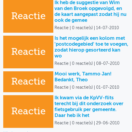
Ik heb de suggestie van Wim
van den Broek opgevolgd, en
Reactie
de kaart aangepast zodat hij nu
ook de gemee
Reactie
0 reactie(s)
14-07-2010
Is het mogelijk een kolom met
'postcodegebied' toe te voegen,
Reactie
zodat hierop gesorteerd kan
wo
Reactie
0 reactie(s)
08-07-2010
Mooi werk, Tammo Jan!
Reactie
Bedankt, Theo
Reactie
0 reactie(s)
01-07-2010
Ik kwam via de KpVV-flits
terecht bij dit onderzoek over
Reactie
fietsgebruik per gemeente.
Daar heb ik het
Reactie
0 reactie(s)
29-06-2010