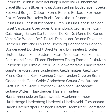
Bernheze Bernisse Best Beuningen Beverwijk Binnenmaas
Bladel Blaricum Bloemendaal Boarnsterhim Bodegraven Boekel
Bolsward Borger-Odoorn Borne Borsele Boskoop Boxmeer
Boxtel Breda Breukelen Brielle Bronckhorst Brummen
Brunssum Bunnik Bunschoten Buren Bussum Capelle aan den
IJssel Castricum Coevorden Cranendonck Cromstrijen Cuijk
Culemborg Dalfsen Dantumadeel De Bilt De Marne De Ronde
Venen De Wolden Delft Delfzijl Den Helder Deurne Deventer
Diemen Dinkelland Dirksland Doesburg Doetinchem Dongen
Dongeradeel Dordrecht Drechterland Drimmelen Dronten
Druten Duiven Echt-Susteren Edam-Volendam Ede Eemnes
Eemsmond Eersel Eijsden Eindhoven Elburg Emmen Enkhuizen
Enschede Epe Ermelo Etten-Leur Ferwerderadiel Franekeradeel
Gaasterlân-Sleat Geertruidenberg Geldermalsen Geldrop-
Mierlo Gemert-Bakel Gennep Giessenlanden Gilze en Rijen
Goedereede Goes Goirle Gorinchem Gouda Graafstroom
Graft-De Rijp Grave Groesbeek Groningen Grootegast
Gulpen-Wittem Haaksbergen Haaren Haarlem
Haarlemmerliede en Spaarnwoude Haarlemmermeer
Halderberge Hardenberg Harderwijk Hardinxveld-Giessendam
Haren Harenkarspel Harlingen Hattem Heemskerk Heemstede