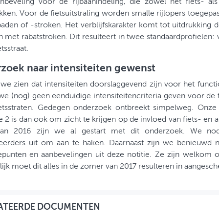
nbeveling voor de rijbaanindeling, die zowel het fiets- als
ken. Voor de fietsuitstraling worden smalle rijlopers toegepas
paden of -stroken. Het verblijfskarakter komt tot uitdrukking doo
n met rabatstroken. Dit resulteert in twee standaardprofielen:
tsstraat.
zoek naar intensiteiten gewenst
e zien dat intensiteiten doorslaggevend zijn voor het functio
e (nog) geen eenduidige intensiteitencriteria geven voor de
ietsstraten. Gedegen onderzoek ontbreekt simpelweg. Onze b
e 2 is dan ook om zicht te krijgen op de invloed van fiets- en au
van 2016 zijn we al gestart met dit onderzoek. We nod
erders uit om aan te haken. Daarnaast zijn we benieuwd n
iepunten en aanbevelingen uit deze notitie. Ze zijn welkom
lijk moet dit alles in de zomer van 2017 resulteren in aangesc
ATEERDE DOCUMENTEN