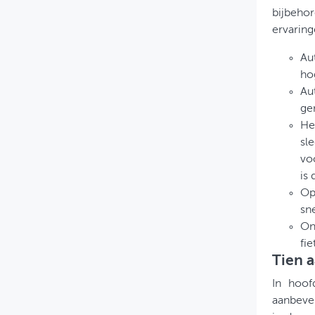
bijbehor
ervaring
Aut
hog
Au
ge
He
sle
vo
is
Op
sn
On
fie
Tien a
In hoof
aanbevel