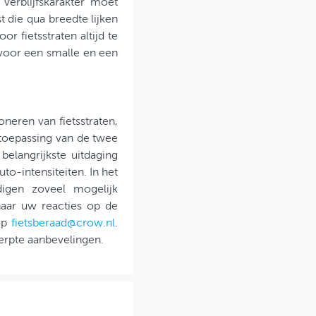
 verblijfskarakter moet
t die qua breedte lijken
r fietsstraten altijd te
 voor een smalle en een
neren van fietsstraten,
 toepassing van de twee
elangrijkste uitdaging
to-intensiteiten. In het
igen zoveel mogelijk
aar uw reacties op de
 op
fietsberaad@crow.nl
.
herpte aanbevelingen.