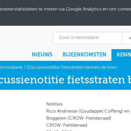
ekerstatistieken te meten via Google Analytics en om content
Zoek in kennisbank
NIEUWS
BIJEENKOMSTEN
KENN
Kennisbank
/
Discussienotitie fietsstraten binnen de kom
cussienotitie fietsstrate
Notities
Rico Andriesse (Goudappel Coffeng) en 
Boggelen (CROW-Fietsberaad)
CROW-Fietsberaad