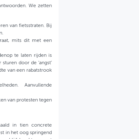
eantwoorden. We zetten
en van fietsstraten. Bij
n.
raat, mits dit met een
nop te laten rijden is
r sturen door de ‘angst’
te van een rabatstrook
lheden. Aanvullende
ken van protesten tegen
aald in tien concrete
st in het oog springend