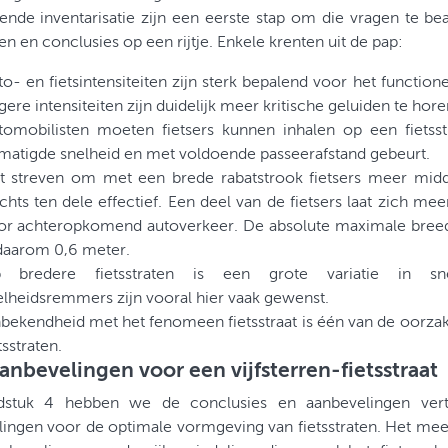
ende inventarisatie zijn een eerste stap om die vragen te b
en en conclusies op een rijtje. Enkele krenten uit de pap:
o- en fietsintensiteiten zijn sterk bepalend voor het functioner
ere intensiteiten zijn duidelijk meer kritische geluiden te hore
tomobilisten moeten fietsers kunnen inhalen op een fietsst
matigde snelheid en met voldoende passeerafstand gebeurt.
t streven om met een brede rabatstrook fietsers meer midde
chts ten dele effectief. Een deel van de fietsers laat zich mee
or achteropkomend autoverkeer. De absolute maximale breed
 daarom 0,6 meter.
 bredere fietsstraten is een grote variatie in sne
elheidsremmers zijn vooral hier vaak gewenst.
bekendheid met het fenomeen fietsstraat is één van de oorza
tsstraten.
anbevelingen voor een vijfsterren-fietsstraat
dstuk 4 hebben we de conclusies en aanbevelingen vert
ingen voor de optimale vormgeving van fietsstraten. Het mee