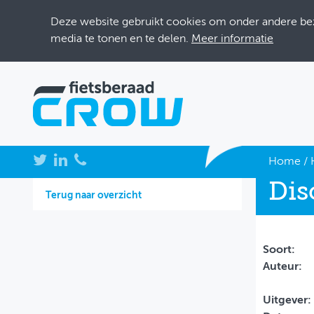
Deze website gebruikt cookies om onder andere bezo
media te tonen en te delen.
Meer informatie
NIEUWS
Home
/
Dis
BIJEENKOMSTEN
Terug naar overzicht
KENNISBANK
ADRESSENBOEK
Soort:
Auteur:
OVER FIETSBERAAD
Uitgever:
THEMASITES