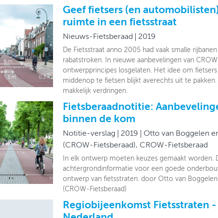
Geef fietsers (en automobiliste
ruimte in een fietsstraat
Nieuws-Fietsberaad
2019
De Fietsstraat anno 2005 had vaak smalle rijbane
rabatstroken. In nieuwe aanbevelingen van CROW
ontwerpprincipes losgelaten. Het idee om fietse
middenop te fietsen blijkt averechts uit te pakken.
makkelijk verdringen.
Fietsberaadnotitie: Aanbevelinge
binnen de kom
Notitie-verslag
2019
Otto van Boggelen e
(CROW-Fietsberaad), CROW-Fietsberaad
In elk ontwerp moeten keuzes gemaakt worden. D
achtergrondinformatie voor een goede onderbouw
ontwerp van fietsstraten. door Otto van Boggele
(CROW-Fietsberaad)
Regiobijeenkomst Fietsstraten 
Nederland