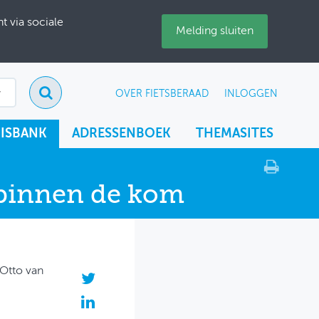
 via sociale
Melding sluiten
OVER FIETSBERAAD
INLOGGEN
ISBANK
ADRESSENBOEK
THEMASITES
n binnen de kom
Otto van