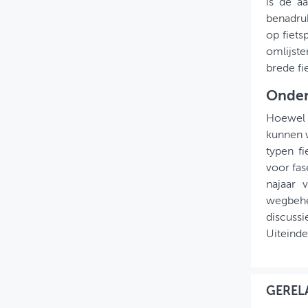
is de aa
benadruk
op fiets
omlijste
brede fie
Onder
Hoewel w
kunnen w
typen f
voor fas
najaar 
wegbehe
discuss
Uiteinde
GEREL