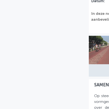
Datum:
MIJN PROFIEL
In deze n
GEBRUIKER
aanbeveli
SAMEN
Op stee
vormgev
over de