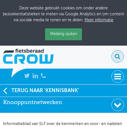
Deze website gebruikt cookies om onder andere
bezoekerstatistieken te meten via Google Analytics en om content
via sociale media te tonen en te delen.
Meer informatie
Melding sluiten
NIEUWS
TERUG NAAR 'KENNISBANK'
Soort:
Brochures & Flyers
Knooppuntnetwerken
BIJEENKOMSTEN
Uitgever:
SLF
Datum:
01-02-2003
KENNISBANK
Informatieblad van SLF over de kenmerken en voor- en nadelen
ADRESSENBOEK