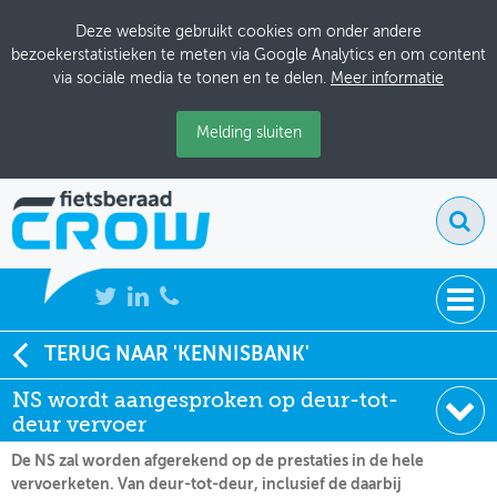
Deze website gebruikt cookies om onder andere
bezoekerstatistieken te meten via Google Analytics en om content
via sociale media te tonen en te delen.
Meer informatie
Melding sluiten
NIEUWS
TERUG NAAR 'KENNISBANK'
Soort:
Nieuws Fietsberaad
NS wordt aangesproken op deur-tot-
BIJEENKOMSTEN
Datum:
24-04-2014
deur vervoer
KENNISBANK
De NS zal worden afgerekend op de prestaties in de hele
vervoerketen. Van deur-tot-deur, inclusief de daarbij
ADRESSENBOEK