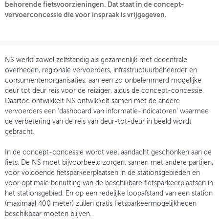
behorende fietsvoorzieningen. Dat staat in de concept-
vervoerconcessie die voor inspraak is vrijgegeven.
OVER FIETSBERAAD
THEMASITES
MIJN PROFIEL
NS werkt zowel zelfstandig als gezamenlijk met decentrale
overheden, regionale vervoerders, infrastructuurbeheerder en
GEBRUIKER
consumentenorganisaties, aan een zo onbelemmerd mogelijke
deur tot deur reis voor de reiziger, aldus de concept-concessie.
Daartoe ontwikkelt NS ontwikkelt samen met de andere
vervoerders een ‘dashboard van informatie-indicatoren’ waarmee
de verbetering van de reis van deur-tot-deur in beeld wordt
gebracht.
In de concept-concessie wordt veel aandacht geschonken aan de
fiets. De NS moet bijvoorbeeld zorgen, samen met andere partijen,
voor voldoende fietsparkeerplaatsen in de stationsgebieden en
voor optimale benutting van de beschikbare fietsparkeerplaatsen in
het stationsgebied. En op een redelijke loopafstand van een station
(maximaal 400 meter) zullen gratis fietsparkeermogelijkheden
beschikbaar moeten blijven.