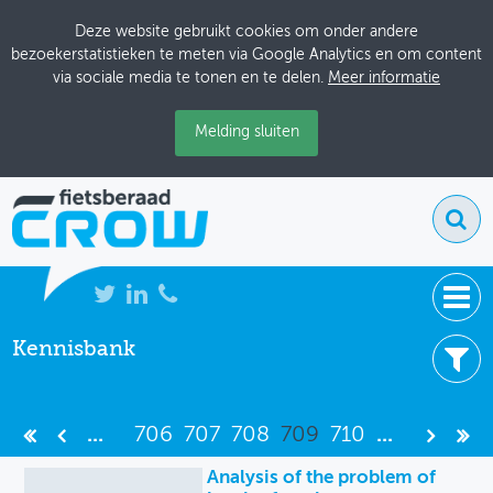
Deze website gebruikt cookies om onder andere
bezoekerstatistieken te meten via Google Analytics en om content
via sociale media te tonen en te delen.
Meer informatie
Melding sluiten
Kennisbank
NIEUWS
7477 resultaten
BIJEENKOMSTEN
Filter uw resultaten -
Wis filters
...
706
707
708
709
710
...
KENNISBANK
Item type
Analysis of the problem of
ADRESSENBOEK