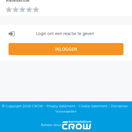
Relevantie
Login om een reactie te geven
INLOGGEN
©
Copyright
2026 CROW -
Privacy statement
-
Cookie statement
-
Disclaimer
-
Voorwaarden
Beheer door