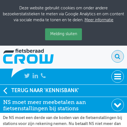
Deze website gebruikt cookies om onder andere
bezoekerstatistieken te meten via Google Analytics en om content
via sociale media te tonen en te delen.
Meer informatie
Melding sluiten
NIEUWS
TERUG NAAR 'KENNISBANK'
Soort:
Nieuws Fietsberaad
NS moet meer meebetalen aan
BIJEENKOMSTEN
Datum:
07-02-2014
fietsenstallingen bij stations
KENNISBANK
De NS moet een derde van de kosten van de fietsenstallingen bij
stations voor zijn rekening nemen. Nu betaalt NS niet meer dan
ADRESSENBOEK