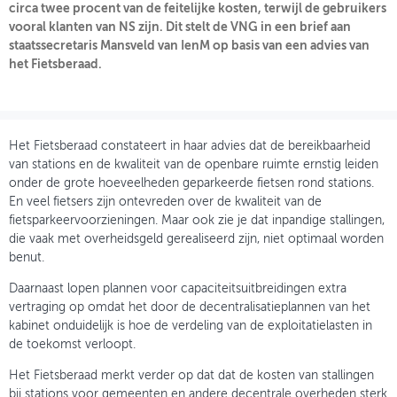
circa twee procent van de feitelijke kosten, terwijl de gebruikers
vooral klanten van NS zijn. Dit stelt de VNG in een brief aan
OVER FIETSBERAAD
staatssecretaris Mansveld van IenM op basis van een advies van
het Fietsberaad.
THEMASITES
MIJN PROFIEL
GEBRUIKER
Het Fietsberaad constateert in haar advies dat de bereikbaarheid
van stations en de kwaliteit van de openbare ruimte ernstig leiden
onder de grote hoeveelheden geparkeerde fietsen rond stations.
En veel fietsers zijn ontevreden over de kwaliteit van de
fietsparkeervoorzieningen. Maar ook zie je dat inpandige stallingen,
die vaak met overheidsgeld gerealiseerd zijn, niet optimaal worden
benut.
Daarnaast lopen plannen voor capaciteitsuitbreidingen extra
vertraging op omdat het door de decentralisatieplannen van het
kabinet onduidelijk is hoe de verdeling van de exploitatielasten in
de toekomst verloopt.
Het Fietsberaad merkt verder op dat dat de kosten van stallingen
bij stations voor gemeenten en andere decentrale overheden sterk