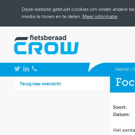
Deze website gebruikt cookies om onder andere bezo
media te tonen en te delen.
Meer informatie
NIEUWS
Home
/
Foc
BIJEENKOMSTEN
Terug naar overzicht
KENNISBANK
ADRESSENBOEK
Soort:
Datum:
OVER FIETSBERAAD
Het aanta
THEMASITES