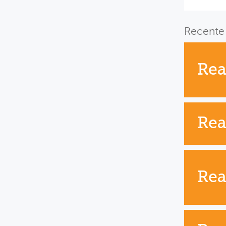
Recente 
Rea
Rea
Rea