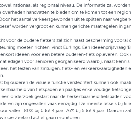
zowel nationaal als regionaal niveau. De informatie zal worde
e overheden handvatten te bieden om te komen tot een regio
Door het aantal verkeersgewonden uit te splitsen naar wegbeh
esef worden vergroot en kunnen gerichte maatregelen in gan
t voor de oudere fietsers zal zich naast bescherming vooral o
euning moeten richten, vindt Eurlings. Een ideeënprijsvraag ‘Bli
enkort ideeën voor een betere ouderen-fiets opleveren. Ook
rmatiedagen voor senioren georganiseerd waarbij, naast kennis
keer, het testen van zintuigen, fiets- en verkeersvaardigheden 
n.
t bij ouderen de visuele functie verslechtert kunnen ook maat
kenbaarheid van fietspaden en paaltjes enkelvoudige fietsonge
 een onderzoek gestart naar de herkenbaarheid fietspaden voo
nderen zijn ongevallen vaak eenzijdig. De meeste letsels bij ki
oor vallen: 80% bij 0 tot 4 jaar, 76% bij 5 tot 9 jaar. Daarom 
ovincie Zeeland actief gaan monitoren.