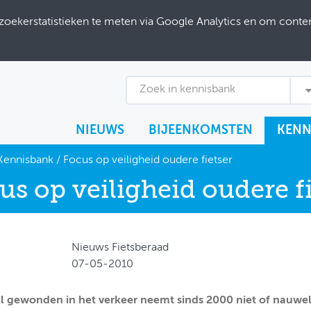
ekerstatistieken te meten via Google Analytics en om content
Zoek in kennisbank
NIEUWS
BIJEENKOMSTEN
KENN
Kennisbank
/
Focus op veiligheid oudere fietser
us op veiligheid oudere fi
Nieuws Fietsberaad
07-05-2010
l gewonden in het verkeer neemt sinds 2000 niet of nauweli