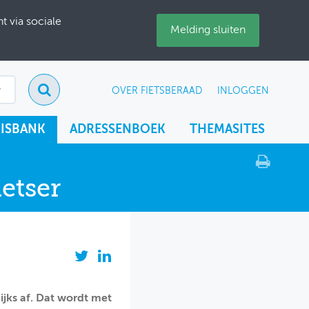
 via sociale
Melding sluiten
OVER FIETSBERAAD
INLOGGEN
ISBANK
ADRESSENBOEK
THEMASITES
etser
jks af. Dat wordt met