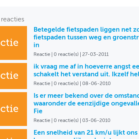
reacties
Betegelde fietspaden liggen net zo
fietspaden tussen weg en groenstr
ctie
in
Reactie
0 reactie(s)
27-03-2011
ik vraag me af in hoeverre angst ee
ctie
schakelt het verstand uit. Ikzelf h
Reactie
0 reactie(s)
08-06-2010
Is er meer bekend over de omsta
waaronder de eenzijdige ongevalle
ctie
Fie
Reactie
0 reactie(s)
03-06-2010
Een snelheid van 21 km/u lijkt ons