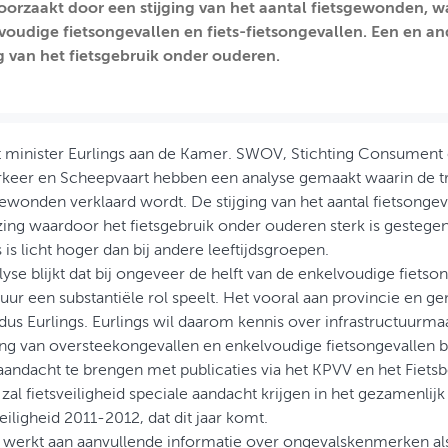
orzaakt door een stijging van het aantal fietsgewonden, wa
oudige fietsongevallen en fiets-fietsongevallen. Een en 
ng van het fietsgebruik onder ouderen.
ft minister Eurlings aan de Kamer. SWOV, Stichting Consument 
rkeer en Scheepvaart hebben een analyse gemaakt waarin de 
ewonden verklaard wordt. De stijging van het aantal fietsonge
zing waardoor het fietsgebruik onder ouderen sterk is gestegen
s is licht hoger dan bij andere leeftijdsgroepen.
lyse blijkt dat bij ongeveer de helft van de enkelvoudige fietso
tuur een substantiële rol speelt. Het vooral aan provincie en 
dus Eurlings. Eurlings wil daarom kennis over infrastructuurma
g van oversteekongevallen en enkelvoudige fietsongevallen bi
andacht te brengen met publicaties via het KPVV en het Fietsb
zal fietsveiligheid speciale aandacht krijgen in het gezamenl
iligheid 2011-2012, dat dit jaar komt.
erkt aan aanvullende informatie over ongevalskenmerken als le