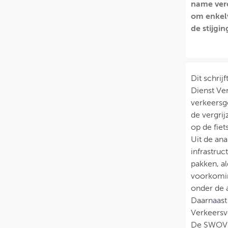
name vero
MIJN PROFIEL
om enkelv
de stijgi
GEBRUIKER
Dit schrij
Dienst Ve
verkeersg
de vergrij
op de fiet
Uit de ana
infrastruc
pakken, al
voorkomin
onder de a
Daarnaast 
Verkeersve
De SWOV w