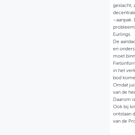
geslacht, 
decentral
–aanpak. 
probleemb
Eurlings.
De aandach
en onderst
moet binn
Fietsinfo
in het ver
bod kome
Omdat juis
van de her
Daarom is
Ook bij ki
ontstaan d
van de Pr