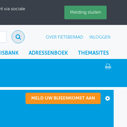
 via sociale
Melding sluiten
OVER FIETSBERAAD
INLOGGEN
ISBANK
ADRESSENBOEK
THEMASITES
MELD UW BIJEENKOMST AAN