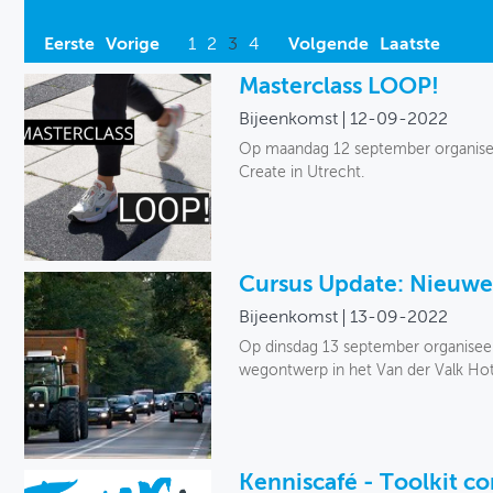
Eerste
Vorige
1
2
3
4
Volgende
Laatste
Masterclass LOOP!
Bijeenkomst
12-09-2022
Op maandag 12 september organiseer
Create in Utrecht.
Cursus Update: Nieuwe
Bijeenkomst
13-09-2022
Op dinsdag 13 september organisee
wegontwerp in het Van der Valk Ho
Kenniscafé - Toolkit 