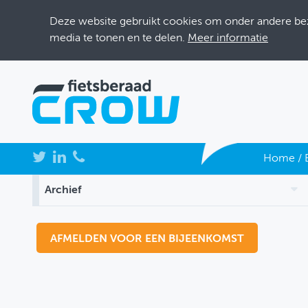
Deze website gebruikt cookies om onder andere bezo
media te tonen en te delen.
Meer informatie
NIEUWS
Home
/
BIJEENKOMSTEN
Archief
KENNISBANK
ADRESSENBOEK
OVER FIETSBERAAD
THEMASITES