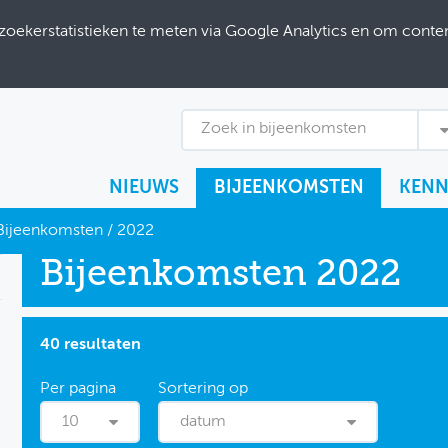
ekerstatistieken te meten via Google Analytics en om content
Zoek in bijeenkomsten
NIEUWS
BIJEENKOMSTEN
KENN
Bijeenkomsten
/
2022
Bijeenkomsten 2022
40 resultaten
10
datum