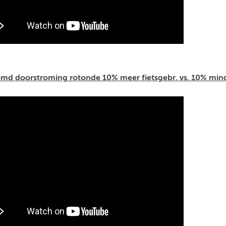
md doorstroming rotonde 10% meer fietsgebr. vs. 10% minde