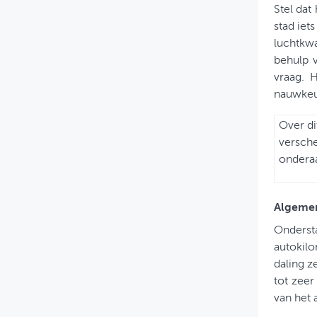
Stel dat
stad iet
luchtkwa
behulp 
vraag. 
nauwkeur
Over d
versche
onderaan
Algemen
Onderst
autokil
daling z
tot zee
van het a