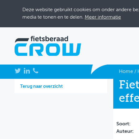
Deze website gebruikt cookies om onder andere bezo
media te tonen en te delen.
Meer informatie
NIEUWS
Home
/
Fie
BIJEENKOMSTEN
Terug naar overzicht
eff
KENNISBANK
ADRESSENBOEK
OVER FIETSBERAAD
Soort:
Auteur:
THEMASITES