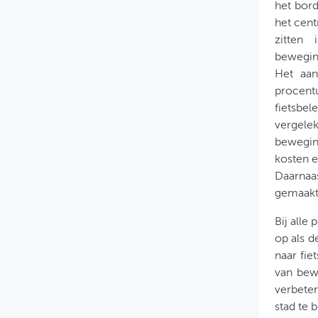
het bord
het cent
zitten 
beweging
Het aan
procent
fietsbe
vergele
bewegin
kosten e
Daarnaas
gemaakt 
Bij alle
op als d
naar fie
van bew
verbeter
stad te 