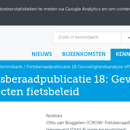
ekerstatistieken te meten via Google Analytics en om content
Zoek in kennisbank
NIEUWS
BIJEENKOMSTEN
KENN
Kennisbank
/
Fietsberaadpublicatie 18 Gevoeligheidsanalyse eff
tsberaadpublicatie 18: Ge
ecten fietsbeleid
Notities
Otto van Boggelen (CROW-Fietsberaad)
Hengeveld (DHV Ruimte en mobiliteit)