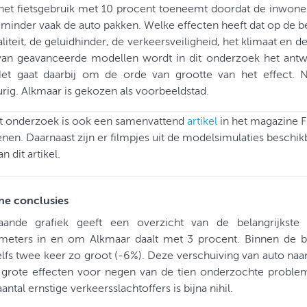
 het fietsgebruik met 10 procent toeneemt doordat de inwone
s minder vaak de auto pakken. Welke effecten heeft dat op de b
liteit, de geluidhinder, de verkeersveiligheid, het klimaat en
van geavanceerde modellen wordt in dit onderzoek het ant
Het gaat daarbij om de orde van grootte van het effect.
ig. Alkmaar is gekozen als voorbeeldstad.
it onderzoek is ook een samenvattend
artikel
in het magazine F
nen. Daarnaast zijn er filmpjes uit de modelsimulaties beschik
 dit artikel.
e conclusies
aande grafiek geeft een overzicht van de belangrijkste r
ometers in en om Alkmaar daalt met 3 procent. Binnen de
elfs twee keer zo groot (-6%). Deze verschuiving van auto naar 
r grote effecten voor negen van de tien onderzochte problem
antal ernstige verkeersslachtoffers is bijna nihil.