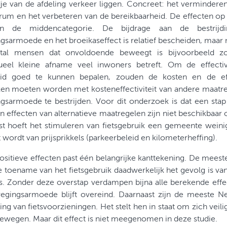
je van de afdeling verkeer liggen. Concreet: het vermindere
rum en het verbeteren van de bereikbaarheid. De effecten op d
in de middencategorie. De bijdrage aan de bestrijdi
sarmoede en het broeikaseffect is relatief bescheiden, maar n
tal mensen dat onvoldoende beweegt is bijvoorbeeld z
ueel kleine afname veel inwoners betreft. Om de effectiv
leid goed te kunnen bepalen, zouden de kosten en de eff
ken moeten worden met kosteneffectiviteit van andere maatr
gsarmoede te bestrijden. Voor dit onderzoek is dat een stap
n effecten van alternatieve maatregelen zijn niet beschikbaar 
t hoeft het stimuleren van fietsgebruik een gemeente weinig
wordt van prijsprikkels (parkeerbeleid en kilometerheffing).
 positieve effecten past één belangrijke kanttekening. De meest
e toename van het fietsgebruik daadwerkelijk het gevolg is va
ts. Zonder deze overstap verdampen bijna alle berekende eff
egingsarmoede blijft overeind. Daarnaast zijn de meeste Ne
ing van fietsvoorzieningen. Het stelt hen in staat om zich veili
bewegen. Maar dit effect is niet meegenomen in deze studie.