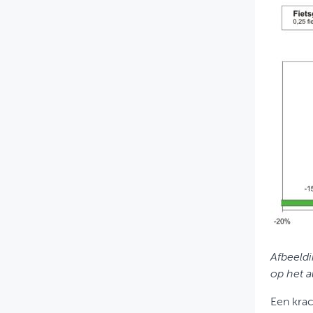
Afbeeldi
op het a
Een krac