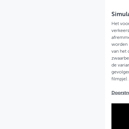
Simula
Het voor
verkeers
afremmen
worden k
van het 
zwaarbel
de varia
gevolgen
filmpje).
Doorstr