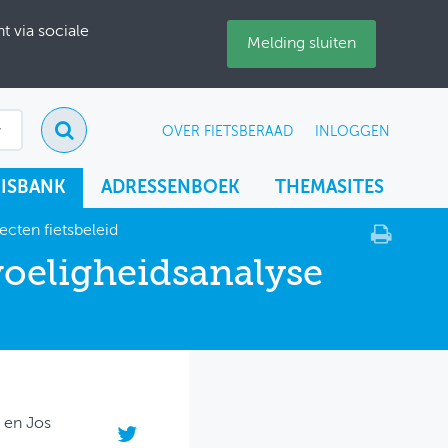
 via sociale
Melding sluiten
OVER FIETSBERAAD
INLOGGEN
ISBANK
ADRESSENBOEK
THEMASITES
ecten fietsbeleid
voeligheidsanalyse
 en Jos