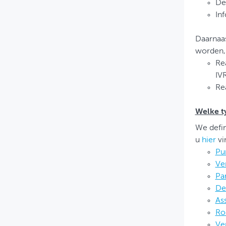
De
Inf
Daarnaas
worden, 
Re
IVR
Rea
Welke ty
We defin
u
hier
vi
Pu
Ve
Pa
De
As
Ro
Ve