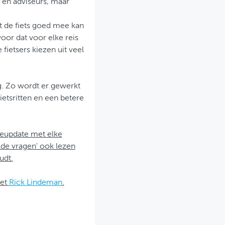
 en adviseurs, maar
t de fiets goed mee kan
oor dat voor elke reis
ietsers kiezen uit veel
g. Zo wordt er gewerkt
ietsritten en een betere
geupdate met elke
lde vragen' ook lezen
udt.
met
Rick Lindeman
.