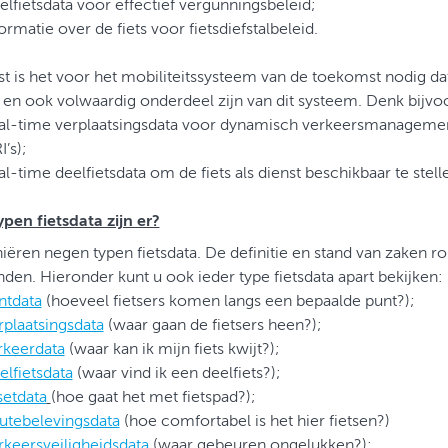
elfietsdata voor effectief vergunningsbeleid;
ormatie over de fiets voor fietsdiefstalbeleid.
t is het voor het mobiliteitssysteem van de toekomst nodig dat
en ook volwaardig onderdeel zijn van dit systeem. Denk bijvo
al-time verplaatsingsdata voor dynamisch verkeersmanagement
I’s);
l-time deelfietsdata om de fiets als dienst beschikbaar te stell
pen fietsdata zijn er?
iëren negen typen fietsdata. De definitie en stand van zaken ro
nden. Hieronder kunt u ook ieder type fietsdata apart bekijken:
ntdata
(hoeveel fietsers komen langs een bepaalde punt?);
rplaatsingsdata
(waar gaan de fietsers heen?);
rkeerdata
(waar kan ik mijn fiets kwijt?);
elfietsdata
(waar vind ik een deelfiets?);
setdata
(hoe gaat het met fietspad?);
utebelevingsdata
(hoe comfortabel is het hier fietsen?)
rkeersveiligheidsdata
(waar gebeuren ongelukken?);