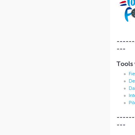
------
---
Tools 
Fi
De
Da
Int
Pil
------
---