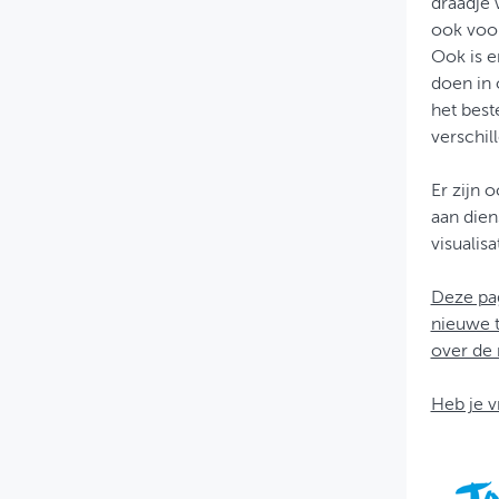
draadje 
ook voo
Ook is e
doen in 
het best
verschil
Er zijn 
aan dien
visualis
Deze pag
nieuwe t
over de 
Heb je 