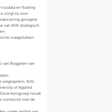
lusdata en floating
e zorgt zij voor
inanciering geregeld.
ie van I&W strategisch
en.
gische vraagstukken
to van Boggelen van
tein.
e wegkapitein, I&W,
versity of Applied
 Deze kerngroep houdt
de connectie met de
den, onder leiding van