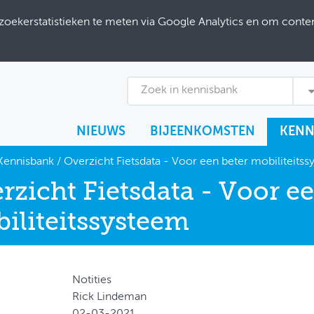
ekerstatistieken te meten via Google Analytics en om content
Zoek in kennisbank
NIEUWS
BIJEENKOMSTEN
KENN
Kennisbank
/
Overzicht Fietsdata - Voor een beter mobiliteits
rzicht Fietsdata - Voor ee
iliteitssysteem
Notities
Rick Lindeman
02-03-2021