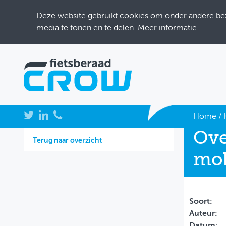
Deze website gebruikt cookies om onder andere bezo
media te tonen en te delen.
Meer informatie
NIEUWS
Home
/
Ove
BIJEENKOMSTEN
Terug naar overzicht
mob
KENNISBANK
ADRESSENBOEK
OVER FIETSBERAAD
Soort:
Auteur:
THEMASITES
Datum: