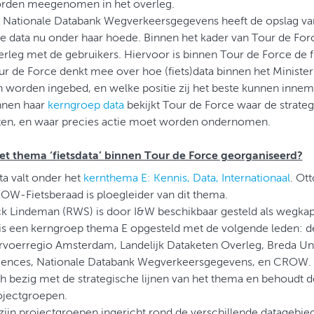
rden meegenomen in het overleg.
 Nationale Databank Wegverkeersgegevens heeft de opslag van 
ke data nu onder haar hoede. Binnen het kader van Tour de Forc
erleg met de gebruikers. Hiervoor is binnen Tour de Force de f
ur de Force denkt mee over hoe (fiets)data binnen het Minister
n worden ingebed, en welke positie zij het beste kunnen innem
nnen haar
kerngroep data
bekijkt Tour de Force waar de strate
tten, en waar precies actie moet worden ondernomen.
het thema ‘fietsdata’ binnen Tour de Force georganiseerd?
ta valt onder het
kernthema E: Kennis, Data, Internationaal
. Ot
OW-Fietsberaad is ploegleider van dit thema.
ck Lindeman (RWS) is door I&W beschikbaar gesteld als wegkapi
 is een kerngroep thema E opgesteld met de volgende leden: d
rvoerregio Amsterdam, Landelijk Dataketen Overleg, Breda Uni
iences, Nationale Databank Wegverkeersgegevens, en CROW.
ch bezig met de strategische lijnen van het thema en behoudt 
ojectgroepen.
 zijn projectgroepen ingericht rond de verschillende datagebie