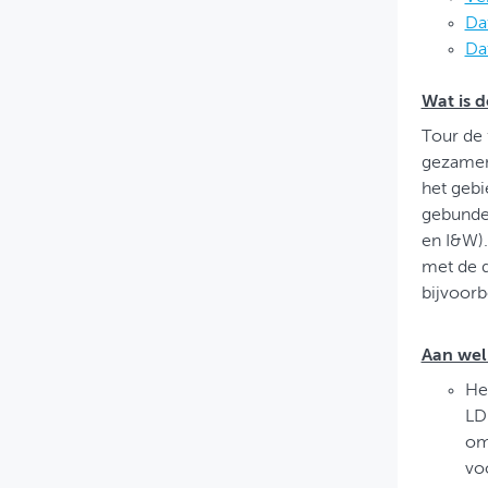
Dat
Dat
Wat is d
Tour de 
gezamenl
het gebi
gebundel
en I&W).
met de d
bijvoorb
Aan wel
Het
LD
om
voo