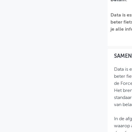
MIJN PROFIEL
Data is e
GEBRUIKER
beter fiet
je alle in
SAMEN
Data is 
beter fi
de Force
Het bren
standaar
van bela
In de af
waarop a