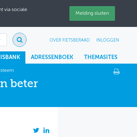
 via sociale
Melding sluiten
OVER FIETSBERAAD
INLOGGEN
ISBANK
ADRESSENBOEK
THEMASITES
systeem
n beter