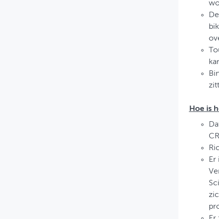
wo
De
bi
ov
To
ka
Bi
zi
Hoe is 
Da
CR
Ri
Er
Ve
Sc
zi
pr
Er