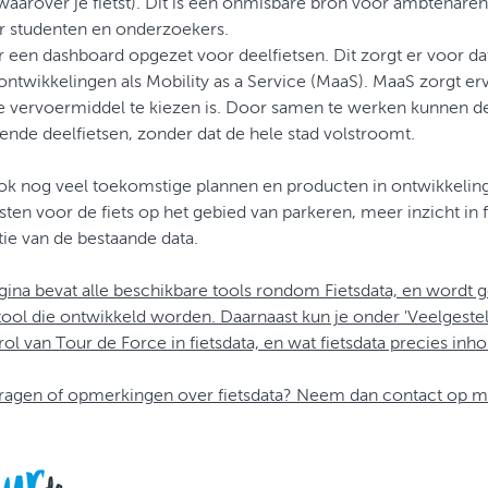
waarover je fietst). Dit is een onmisbare bron voor ambtenaren
r studenten en onderzoekers.
r een dashboard opgezet voor deelfietsen. Dit zorgt er voor da
ontwikkelingen als Mobility as a Service (MaaS). MaaS zorgt erv
e vervoermiddel te kiezen is. Door samen te werken kunnen de f
lende deelfietsen, zonder dat de hele stad volstroomt.
ook nog veel toekomstige plannen en producten in ontwikkelin
sten voor de fiets op het gebied van parkeren, meer inzicht in f
atie van de bestaande data.
ina bevat alle beschikbare tools rondom Fietsdata, en wordt 
ool die ontwikkeld worden. Daarnaast kun je onder 'Veelgeste
rol van Tour de Force in fietsdata, en wat fietsdata precies inho
vragen of opmerkingen over fietsdata? Neem dan contact op 