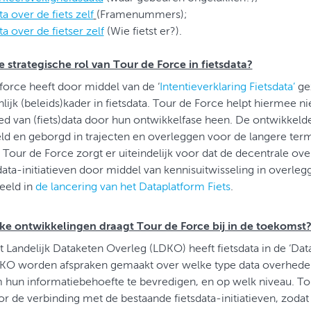
a over de fiets zelf
(Framenummers);
a over de fietser zelf
(Wie fietst er?).
e strategische rol van Tour de Force in fietsdata?
force heeft door middel van de ‘
Intentieverklaring Fietsdata’
ge
ijk (beleids)kader in fietsdata. Tour de Force helpt hiermee ni
ed van (fiets)data door hun ontwikkelfase heen. De ontwikkelde
d en geborgd in trajecten en overleggen voor de langere term
 Tour de Force zorgt er uiteindelijk voor dat de decentrale 
ata-initiatieven door middel van kennisuitwisseling in overleg
eeld in
de lancering van het Dataplatform Fiets
.
ke ontwikkelingen draagt Tour de Force bij in de toekomst
 Landelijk Dataketen Overleg (LDKO) heeft fietsdata in de ‘Data 
KO worden afspraken gemaakt over welke type data overhed
 hun informatiebehoefte te bevredigen, en op welk niveau. Tou
r de verbinding met de bestaande fietsdata-initiatieven, zodat