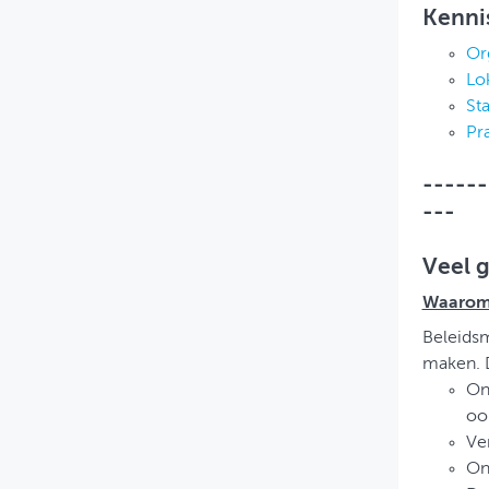
Kennis
Org
Lo
St
Pra
------
---
Veel 
Waarom 
Beleidsm
maken. D
On
oo
Ver
On